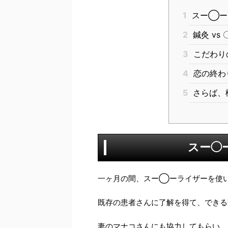
1
スー◯ー
2
鍼灸 vs
3
こだわり
4
恋の終わ
5
さらば、
スー◯
一ヶ月の間、スー◯ーライザーを使
既存の患者さんに了解を得て、できる
妻のマナコさんにも協力してもらい、