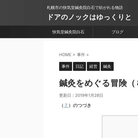
札幌市の快気堂鍼灸院白石で紡がれる物語
ドアのノックはゆっくりと
快気堂鍼灸院白石
ブログ
HOME
>
事件
>
事件
日記
経営
鍼灸
鍼灸をめぐる冒険（８
更新日：
2019年1月28日
（
７
）のつづき