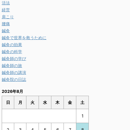
活法
経営
肩こり
腰痛
鍼灸
鍼灸で世界を救うために
鍼灸の効果
鍼灸の科学
鍼灸師の学び
鍼灸師の旅
鍼灸師の講演
鍼灸院の日誌
2026年8月
日
月
火
水
木
金
土
1
2
3
4
5
6
7
8