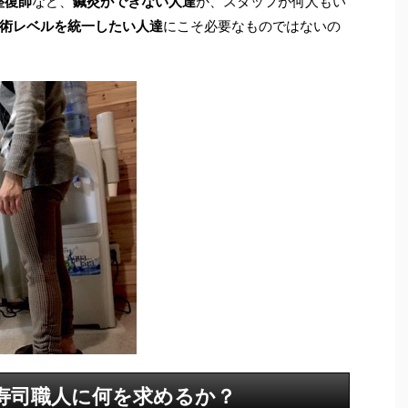
整復師
など、
鍼灸ができない人達
か、スタッフが何人もい
術レベルを統一したい人達
にこそ必要なものではないの
寿司職人に何を求めるか？