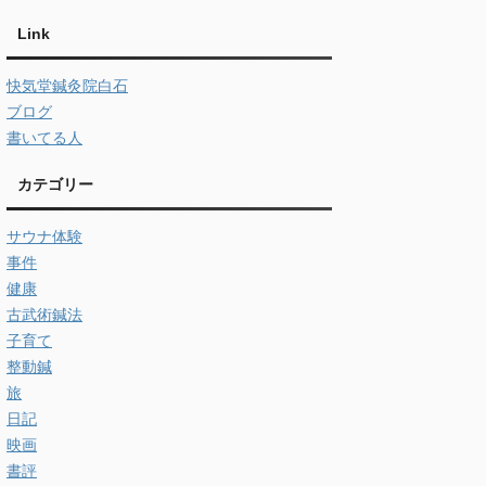
Link
快気堂鍼灸院白石
ブログ
書いてる人
カテゴリー
サウナ体験
事件
健康
古武術鍼法
子育て
整動鍼
旅
日記
映画
書評