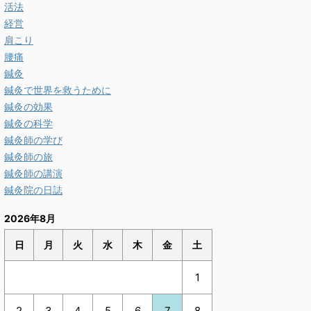
活法
経営
肩こり
腰痛
鍼灸
鍼灸で世界を救うために
鍼灸の効果
鍼灸の科学
鍼灸師の学び
鍼灸師の旅
鍼灸師の講演
鍼灸院の日誌
2026年8月
日
月
火
水
木
金
土
1
2
3
4
5
6
7
8