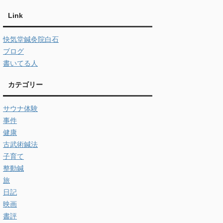
Link
快気堂鍼灸院白石
ブログ
書いてる人
カテゴリー
サウナ体験
事件
健康
古武術鍼法
子育て
整動鍼
旅
日記
映画
書評