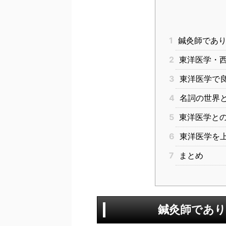
1
鍼灸師であり
2
東洋医学・西
3
東洋医学で
4
名詞の世界
5
東洋医学と
6
東洋医学を
7
まとめ
鍼灸師であり