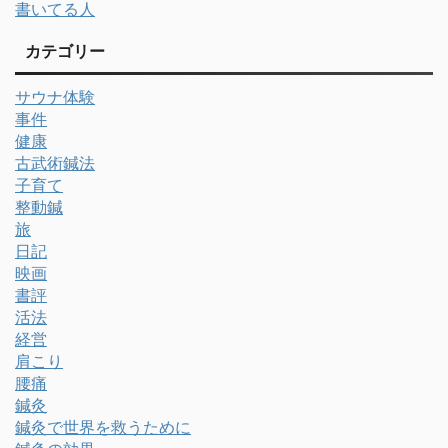
書いてる人
カテゴリー
サウナ体験
事件
健康
古武術鍼法
子育て
整動鍼
旅
日記
映画
書評
活法
経営
肩こり
腰痛
鍼灸
鍼灸で世界を救うために