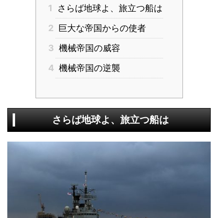
1
さらば地球よ、旅立つ船は
2
巨大な帝国からの使者
3
機械帝国の威容
4
機械帝国の逆襲
さらば地球よ、旅立つ船は