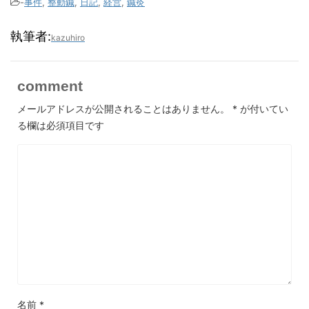
-
事件
,
整動鍼
,
日記
,
経営
,
鍼灸
執筆者:
kazuhiro
comment
メールアドレスが公開されることはありません。
*
が付いてい
る欄は必須項目です
名前
*