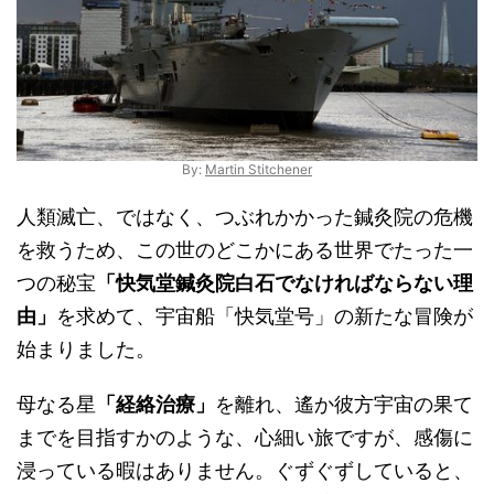
By:
Martin Stitchener
人類滅亡、ではなく、つぶれかかった鍼灸院の危機
を救うため、この世のどこかにある世界でたった一
つの秘宝
「快気堂鍼灸院白石でなければならない理
由」
を求めて、宇宙船「快気堂号」の新たな冒険が
始まりました。
母なる星
「経絡治療」
を離れ、遙か彼方宇宙の果て
までを目指すかのような、心細い旅ですが、感傷に
浸っている暇はありません。ぐずぐずしていると、