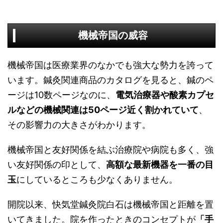
機械帝国の威容
機械帝国は医療業界のなかでも強大な勢力を誇って
います。鍼灸関連商品のカタログを見ると、鍼のペ
ージは10数ページなのに、
電気治療器や酸素カプセ
ルなどの機械関連は50ページ近く割かれていて
、
その影響力の大きさがわかります。
機械帝国と友好関係を結ぶ治療院や病院も多く、強
い友好関係の印として、
高額な最新機器を一番の目
玉
にしているところも少なくありません。
開院以来、快気堂鍼灸院白石は機械帝国と距離を置
いてきました。院を作ったときのコンセプトが
「手