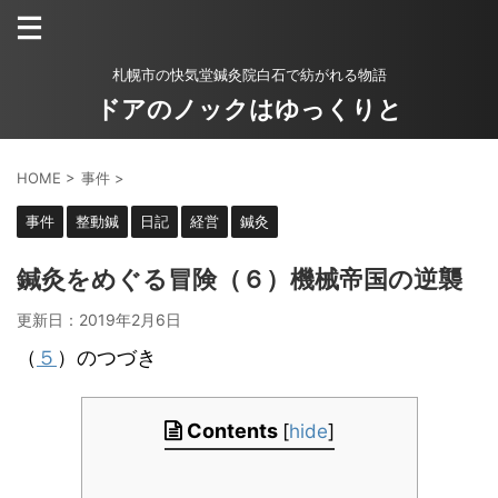
札幌市の快気堂鍼灸院白石で紡がれる物語
ドアのノックはゆっくりと
HOME
>
事件
>
事件
整動鍼
日記
経営
鍼灸
鍼灸をめぐる冒険（６）機械帝国の逆襲
更新日：
2019年2月6日
（
５
）のつづき
Contents
[
hide
]