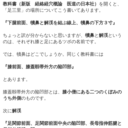
教科書（新版 経絡経穴概論 医道の日本社）
を開くと、
「足三里」の場所についてこう書いてあります。
『下腿前面、犢鼻と解渓を結ぶ線上、犢鼻の下方３寸』
ちょっと訳が分からないと思いますが、
犢鼻
と
解渓
という
のは、それぞれ膝と足にあるツボの名前です。
では、犢鼻はどこでしょうか。同じく教科書には
『膝前面、膝蓋靱帯外方の陥凹部』
とあります。
膝蓋靱帯外方の陥凹部とは、
膝小僧にある二つのくぼみの
うち外側
のものです。
次に
解渓
『足関節前面、足関節前面中央の陥凹部、長母指伸筋腱と