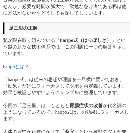
せんが、必要な時間が膨大で、勤勉な怠け者である私は他
に方法がないかをどうしても探してしまいます。
足三里の正解
私が現在取り組んでいる
「haripo式（はりぽしき）」
とい
う鍼の新たな技術体系では、この問題に一つの解答を示し
ています。
haripoとは？
「haripo式」は従来の思想や理論を一旦横に置いておき、
『効果』だけにフォーカスしてツボを再定義しています。
効果も検証しやすいようにシンプルに整理しています。
今回の「足三里」は、もともと
胃腸症状の改善
が代名詞の
ようになっているので、haripo式はこの効果にフォーカスし
ます。
人体の背中から腰にかけて
「兪穴」
という種類のツボが並