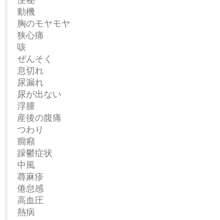
動機
胸のモヤモヤ
狭心痛
咳
ぜんそく
息切れ
尿漏れ
尿が出ない
浮腫
産後の腹痛
つわり
癇癪
躁鬱症状
中風
蕁麻疹
倦怠感
高血圧
熱病