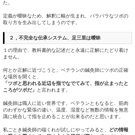
た。
定義が曖昧なため、解釈に幅が生まれ、バラバラなツボの
取り方を生み出してしまうのです。
２，不完全な伝承システム、足三里は曖昧
１の理由で、教科書的な記述だと永遠に正解にたどり着け
ません。
何とか正解に近づこうと、ベテランの鍼灸師にツボの正確
な場所を聞くと、
「ツボと思われる近辺を指でなでてみて、指が止まったと
ころがツボだ」
と言われます。
鍼灸師は職人に近い世界です。ベテランともなると、筋肉
のわずかな緊張の違い、温度、湿度など無数の情報を無意
識に統合して指を止めることが出来るのだと思います。
私ごとき鍼灸師の端くれが試しにやってみると、
どの情報