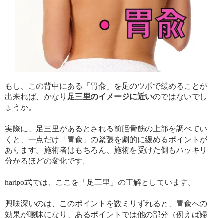
もし、この背中にある「胃兪」を足のツボで緩めることが
出来れば、かなり
足三里のイメージに近い
のではないでし
ょうか。
実際に、足三里があるとされる前脛骨筋の上部を調べてい
くと、一点だけ「胃兪」の緊張を劇的に緩めるポイントが
あります。施術者はもちろん、施術を受けた側もハッキリ
分かるほどの変化です。
haripo式では、ここを「足三里」の正解としています。
興味深いのは、このポイントを数ミリずれると、胃兪への
効果が曖昧になり、あるポイントでは他の部分（例えば婦