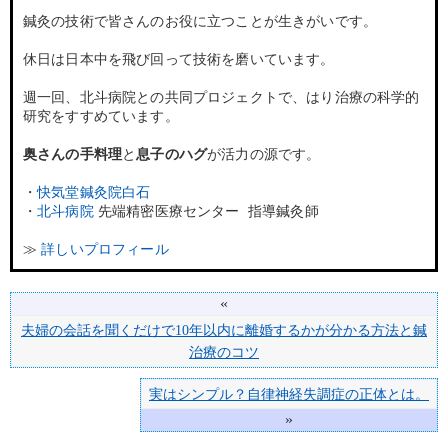
鍼灸の技術で皆さんのお役に立つことが生きがいです。
休日は日本中を飛び回って技術を磨いています。
週一回、北斗病院との共同プロジェクトで、はり治療の科学的
研究をすすめています。
奥さんの手料理
と
息子のハグ
が活力の源です。
・
快気堂鍼灸院白石
・
北斗病院
先端精密医療センター 指導鍼灸師
≫
詳しいプロフィール
«
夫婦の会話を聞くだけで10年以内に離婚するかが分かる方法と鍼
治療のコツ
実はシンプル？自律神経失調症の正体とは。
»