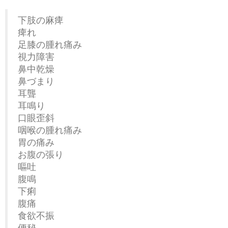
下肢の麻痺
痺れ
足膝の腫れ痛み
視力障害
鼻中乾燥
鼻づまり
耳聾
耳鳴り
口眼歪斜
咽喉の腫れ痛み
胃の痛み
お腹の張り
嘔吐
腹鳴
下痢
腹痛
食欲不振
便秘