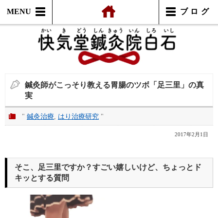
MENU
ブログ
鍼灸師がこっそり教える胃腸のツボ「足三里」の真
実
"
鍼灸治療
,
はり治療研究
"
2017年2月1日
そこ、足三里ですか？すごい嬉しいけど、ちょっとド
キッとする質問