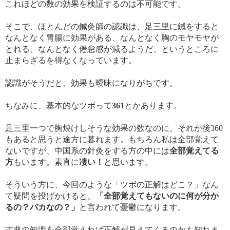
これほどの数の効果を検証するのは不可能です。
そこで、ほとんどの鍼灸師の認識は、足三里に鍼をすると
なんとなく胃腸に効果がある、なんとなく胸のモヤモヤが
とれる、なんとなく倦怠感が減るようだ、というところに
止まらざるを得なくなっています。
認識がそうだと、効果も曖昧になりがちです。
ちなみに、基本的なツボって
361
とかあります。
足三里一つで胸焼けしそうな効果の数なのに、それが後360
もあると思うと途方に暮れます。もちろん私は全部覚えて
ないですが、中国系の針灸をする方の中には
全部覚えてる
方
もいます。素直に
凄い！
と思います。
そういう方に、今回のような「ツボの正解はどこ？」なん
て疑問を投げかけると、
「全部覚えてもないのに何が分か
るの？バカなの？」
と言われて憂鬱になります。
古典の知識を全部覚えれば正解が見えてくるのかも知れま