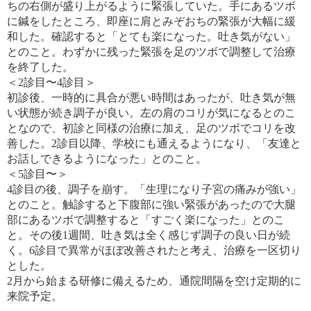
ちの右側が盛り上がるように緊張していた。手にあるツボ
に鍼をしたところ、即座に肩とみぞおちの緊張が大幅に緩
和した。確認すると「とても楽になった。吐き気がない」
とのこと。わずかに残った緊張を足のツボで調整して治療
を終了した。
＜2診目〜4診目＞
初診後、一時的に具合が悪い時間はあったが、吐き気が無
い状態が続き調子が良い。左の肩のコリが気になるとのこ
となので、初診と同様の治療に加え、足のツボでコリを改
善した。2診目以降、学校にも通えるようになり、「友達と
お話しできるようになった」とのこと。
＜5診目〜＞
4診目の後、調子を崩す。「生理になり子宮の痛みが強い」
とのこと。触診すると下腹部に強い緊張があったので大腿
部にあるツボで調整すると「すごく楽になった」とのこ
と。その後1週間、吐き気は全く感じず調子の良い日が続
く。6診目で異常がほぼ改善されたと考え、治療を一区切り
とした。
2月から始まる研修に備えるため、通院間隔を空け定期的に
来院予定。