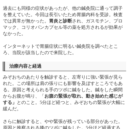
過去にも同様の症状があったが、他の鍼灸院に通って調子
を整えていた。今回は長引いたため胃腸内科を受診。検査
では異常が無かった。
胃炎と診断
され、ガスモチン、プロ
マック、コリオパンカプセル等の薬を処方されるが効果が
なかった。
インターネットで胃腸症状に明るい鍼灸院を調べたとこ
ろ、当院が該当したので来院した。
治療内容と経過
みぞおちのあたりを触診すると、左寄りに強い緊張が見ら
れた。この場所は肩の張りにも影響を及ぼすところでもあ
る。原因と考えられる手のツボに鍼をした。鍼をした瞬間
からお腹が鳴り、「
お腹の緊張が取れ、動き始めた感じが
する」
とのこと。5分ほど経つと、みぞおちの緊張が大幅に
緩んだ。
さらに触診すると、やや緊張が残っている部分があった。
原因と推察される膝のツボに鍼をした。5分ほど経過する