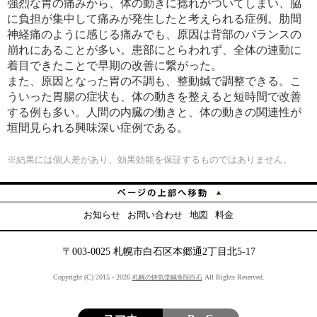
強烈な胃の痛みから、体の動きに捻れがついてしまい、脇
に負担が集中して痛みが発生したと考えられる症例。肋間
神経痛のように感じる痛みでも、原因は背部のバランスの
崩れにあることが多い。患部にとらわれず、全体の連動に
着目できたことで早期の改善に繋がった。
また、原因となった胃の不調も、整動鍼で調整できる。こ
ういった胃腸の症状も、体の動きを整えると短時間で改善
する例も多い。人間の内臓の働きと、体の動きの関連性が
垣間見られる興味深い症例である。
※結果には個人差があり、
効果効能を保証するものではありません。
お知らせ
お問い合わせ
地図
料金
〒003-0025 札幌市白石区本郷通2丁目北5-17
Copyright (C) 2015 - 2026
All Rights Reserved.
札幌の快気堂鍼灸院白石