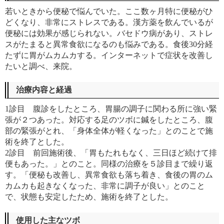
若いときから便秘で悩んでいた。ここ数ヶ月特に便秘がひ
どくなり、非常にストレスである。漢方薬を飲んでいるが
便秘には効果が感じられない。バセドウ病があり、ストレ
スがたまると異常食欲になるのも悩みである。食後
30
分経
たずに胃がムカムカする。インターネットで症状を改善し
たいと調べ、来院。
治療内容と経過
1
診目 腹診をしたところ、胃腸の調子に関わる所に強い緊
張が２つあった。対応する足のツボに鍼をしたところ、腹
部の緊張がとれ、「身体全体が軽くなった」とのことで施
術を終了とした。
2
診目 前回施術後、「胃もたれもなく、三日ほど続けて排
便もあった。」とのこと。同様の治療を５診目まで繰り返
す。「便秘も改善し、異常食欲も落ち着き、食後の胃のム
カムカも起きなくなった、非常に調子が良い」とのこと
で、状態も安定したため、施術を終了とした。
使用した主なツボ