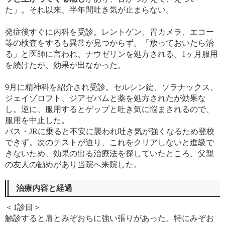
た」。それ以来、半年間吐き気が止まらない。
発症後すぐに内科を受診。レントゲン、胃カメラ、エコー
等の検査をするも異常が見つからず。「放っておいたら治
る」と医師に言われ、ナウゼリンを処方される。1ヶ月服用
を続けたが、効果が出なかった。
9月に精神科を紹介され受診。セルシン錠、ソラナックス、
ジェイゾロフト、ジアゼバムと薬を処方されたが効果な
し。逆に、服用するとゲップと吐き気に悩まされるので、
服用を中止した。
バス・JRに乗ると不安に襲われ吐き気が強くなるため登校
できず。次のテストが迫り、これをクリアしないと進級で
きないため、効果の出る治療法を探していたところ、父親
の友人の勧めがあり当院へ来院した。
治療内容と経過
＜1診目＞
触診すると肩とみぞおちに強い張りがあった。特にみぞお