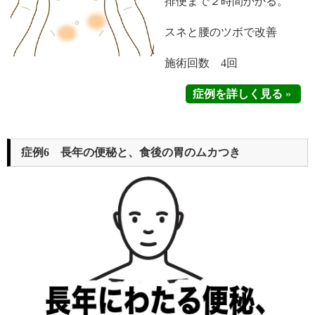
排便まで２時間かかる。
スネと腰のツボで改善
施術回数 4回
症例を詳しく見る
»
症例6 長年の便秘と、食後の胃のムカつき