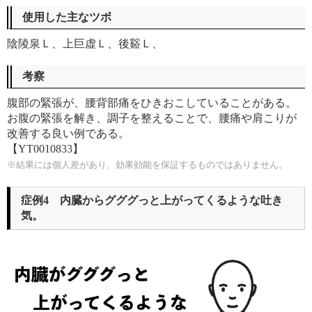
使用した主なツボ
陰陵泉Ｌ、上巨虚Ｌ、後谿Ｌ、
考察
腹部の緊張が、腰背部痛をひきおこしていることがある。
お腹の緊張を解き、調子を整えることで、腰痛や肩こりが
改善する良い例である。
【YT0010833】
※結果には個人差があり、
効果効能を保証するものではありません。
症例4 内臓からグググっと上がってくるような吐き
気。