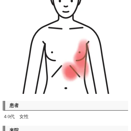
患者
４0代 女性
来院