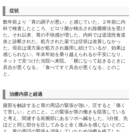
症状
数年前より「胃の調子が悪い」と感じていた。２年前に内
科で検査したところ、ピロリ菌が検出され除菌療法を受け
た。それ以来、胃の不快感が増した。内科では逆流性食道
炎と診断された。処方された薬では症状は改善しなかっ
た。現在は漢方薬が処方され服用し続けているが、効果は
感じられない。年末年始を乗り越えられるか不安になり、
ネットで見つけた当院へ来院。「横になって起きるときに
具合が悪くなる」「食べてすぐ具合が悪くなる」とのこ
と。
治療内容と経過
腹部を触診すると胃の周辺の緊張が強い。圧すると「痛く
て苦しい」とのこと。この緊張が胃の働きを阻害している
と考え、関連する前腕部にあるツボへ鍼をした。5分後、先
ほどと同じ部分を圧してみると全く痛みを感じないとのこ
と。胃の周辺の緊張も消失していたため治療を終了した。