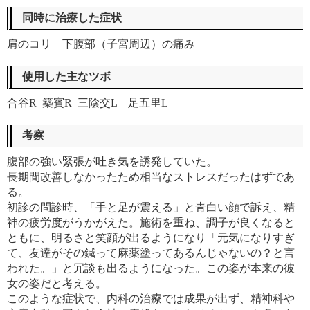
同時に治療した症状
肩のコリ 下腹部（子宮周辺）の痛み
使用した主なツボ
合谷R 築賓R 三陰交L 足五里L
考察
腹部の強い緊張が吐き気を誘発していた。
長期間改善しなかったため相当なストレスだったはずであ
る。
初診の問診時、「手と足が震える」と青白い顔で訴え、精
神の疲労度がうかがえた。施術を重ね、調子が良くなると
ともに、明るさと笑顔が出るようになり「元気になりすぎ
て、友達がその鍼って麻薬塗ってあるんじゃないの？と言
われた。」と冗談も出るようになった。この姿が本来の彼
女の姿だと考える。
このような症状で、内科の治療では成果が出ず、精神科や