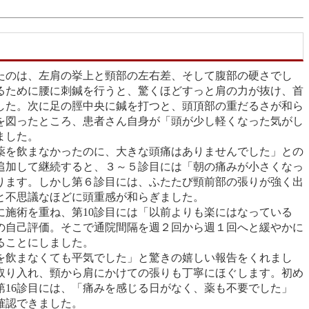
たのは、左肩の挙上と頸部の左右差、そして腹部の硬さでし
るために腰に刺鍼を行うと、驚くほどすっと肩の力が抜け、首
した。次に足の脛中央に鍼を打つと、頭頂部の重だるさが和ら
を図ったところ、患者さん自身が「頭が少し軽くなった気がし
ました。
薬を飲まなかったのに、大きな頭痛はありませんでした」との
追加して継続すると、３～５診目には「朝の痛みが小さくなっ
ります。しかし第６診目には、ふたたび頸前部の張りが強く出
と不思議なほどに頭重感が和らぎました。
に施術を重ね、第10診目には「以前よりも楽にはなっている
の自己評価。そこで通院間隔を週２回から週１回へと緩やかに
ることにしました。
薬を飲まなくても平気でした」と驚きの嬉しい報告をくれまし
取り入れ、頸から肩にかけての張りも丁寧にほぐします。初め
第16診目には、「痛みを感じる日がなく、薬も不要でした」
確認できました。