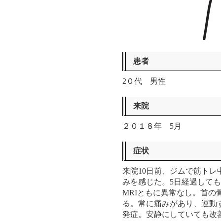
患者
2０代 男性
来院
２０１８年 5月
症状
来院10日前、ジムで筋ト
みを感じた。5日経過して
MRIともに異常なし。首
る。常に痛みがあり、運動
発症。安静にしていても改