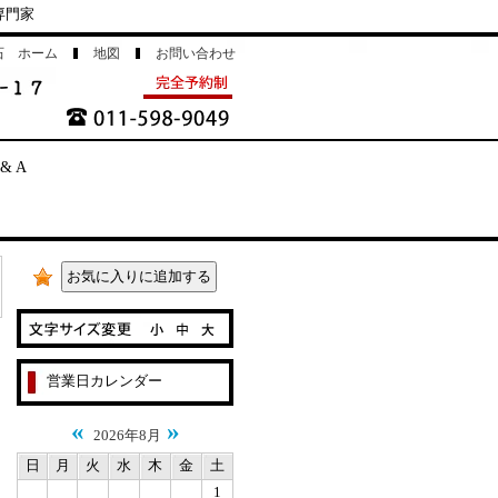
専門家
石 ホーム
地図
お問い合わせ
 & A
営業日カレンダー
«
»
2026年8月
日
月
火
水
木
金
土
1