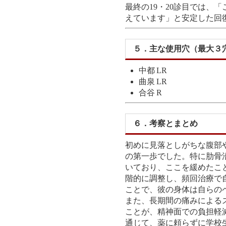
最終の19・20診目では、
えています」と安定した回
５．主な使用穴（最大３
中都 LR
曲泉 LR
合谷 R
６．考察とまとめ
初めに見落としがちな腹部
の第一歩でした。特に肋骨
いており、ここを緩めたこ
階的に調整し、頻回治療で
ことで、彼の身体は自らの
また、長期間の痛みによる
ことが、精神面での負担軽
通じて、薬に頼らずに学校