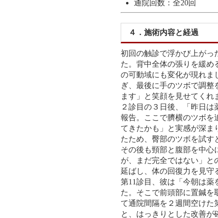
通院回数：全20回
４．施術内容と経過
初回の触診で浮かび上がっ
た。背中全体の張りを緩め
の可動域にも変化が現れま
ぎ、最後に手のツボで調整
ます」と笑顔を見せてくれ
２診目の３日後、「昨日は
報告。ここで臍横のツボを
てきたかも」と実感が深ま
たため、臀部のツボを試す
その後も頸部と腹部を中心
が、まだ完全ではない」と
延ばし、体の回復力を見守
第11診目、彼は「今朝は
た。そこで前頭部に置鍼を
て通院間隔を２週間空けた
と、はっきりとした改善が