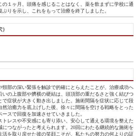
「この１ヶ月、頭痛を感じることはなく、薬を飲まずに学校に通
復ぶりを示し、これをもって治療を終了しました。
穴）
や頸部の深い緊張を触診で的確にとらえたことが、治療成功へ
沿いの上腹部や臍横の硬結は、頭頂部の重だるさと強く結びつ
とで症状が大きく動き出しました。施術間隔を症状に応じて段
自然治癒力を底上げした後、徐々に間隔を空ける戦略をとった
ペースで回復を加速させていきました。
ストレスや不安感にも寄り添い、安心して通える環境を整えた
減につながったと考えられます。20回にわたる継続的な施術を
生活を取り戻せた彼の笑顔こそが、私たちの努力の何よりの証