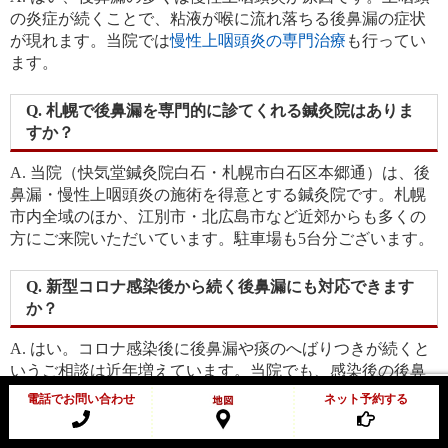
の炎症が続くことで、粘液が喉に流れ落ちる後鼻漏の症状
が現れます。当院では
慢性上咽頭炎の専門治療
も行ってい
ます。
Q. 札幌で後鼻漏を専門的に診てくれる鍼灸院はありま
すか？
A. 当院（快気堂鍼灸院白石・札幌市白石区本郷通）は、後
鼻漏・慢性上咽頭炎の施術を得意とする鍼灸院です。札幌
市内全域のほか、江別市・北広島市など近郊からも多くの
方にご来院いただいています。駐車場も5台分ございます。
Q. 新型コロナ感染後から続く後鼻漏にも対応できます
か？
A. はい。コロナ感染後に後鼻漏や痰のへばりつきが続くと
いうご相談は近年増えています。当院でも、感染後の後鼻
漏でEAT療法では変化を感じられなかった方が改善された
電話でお問い合わせ
ネット予約する
例があります（上記のお客様の声をご参照ください）。