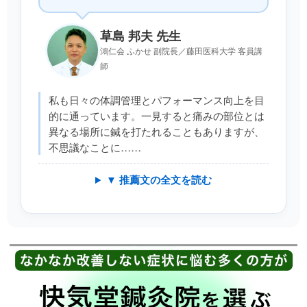
草島 邦夫 先生
鴻仁会 ふかせ 副院長／藤田医科大学 客員講
師
私も日々の体調管理とパフォーマンス向上を目
的に通っています。一見すると痛みの部位とは
異なる場所に鍼を打たれることもありますが、
不思議なことに……
▼ 推薦文の全文を読む