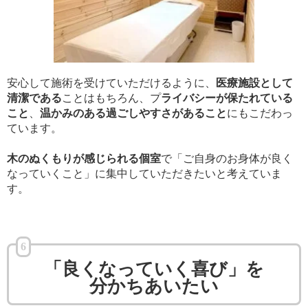
安心して施術を受けていただけるように、
医療施設として
清潔である
ことはもちろん、プ
ライバシーが保たれている
こと
、
温かみのある過ごしやすさがあること
にもこだわっ
ています。
木のぬくもりが感じられる個室
で「ご自身のお身体が良く
なっていくこと」に集中していただきたいと考えていま
す。
6
「良くなっていく
喜び」
を
分かちあいたい