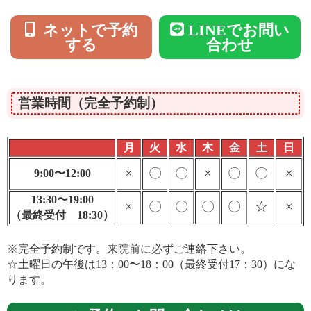
ネットで予約
LINEでお問い
する
合わせ
営業時間（完全予約制）
月
火
水
木
金
土
日
×
〇
〇
×
〇
〇
×
9:00〜12:00
13:30〜19:00
×
〇
〇
〇
〇
☆
×
（最終受付 18:30）
※完全予約制です。来院前に必ずご連絡下さい。
☆土曜日の午後は13：00〜18：00（最終受付17：30）にな
ります。