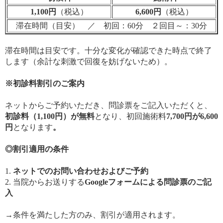
1,100円
（税込）
6,600円
（税込）
滞在時間（目安） ／ 初回：60分 ２回目～：30分
滞在時間は目安です。十分な変化が確認できた時点で終了
します（余計な刺激で回復を妨げないため）。
※初診料割引のご案内
ネットからご予約いただき、問診票をご記入いただくと、
初診料（1,100円）が無料
となり、初回施術料
7,700円が
6,600
円
となります
。
◎割引適用の条件
1.
ネット
でのお問い合わせおよびご予約
2. 当院からお送りする
Googleフォームによる問診票のご記
入
→条件を満たした方のみ、割引が適用されます。