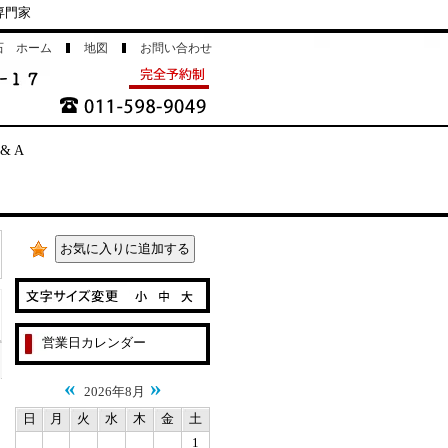
専門家
石 ホーム
地図
お問い合わせ
 & A
営業日カレンダー
«
»
2026年8月
日
月
火
水
木
金
土
1