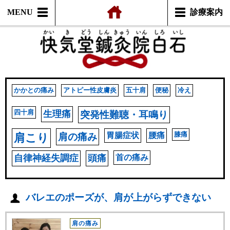
MENU
診療案内
かかとの痛み
アトピー性皮膚炎
五十肩
便秘
冷え
四十肩
生理痛
突発性難聴・耳鳴り
胃腸症状
腰痛
膝痛
肩こり
肩の痛み
自律神経失調症
頭痛
首の痛み
バレエのポーズが、肩が上がらずできない
肩の痛み