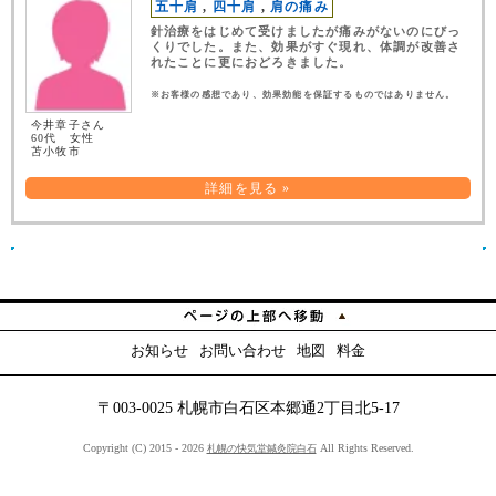
五十肩
,
四十肩
,
肩の痛み
針治療をはじめて受けましたが痛みがないのにびっ
くりでした。また、効果がすぐ現れ、体調が改善さ
れたことに更におどろきました。
※お客様の感想であり、効果効能を保証するものではありません。
今井章子さん
60代 女性
苫小牧市
詳細を見る »
お知らせ
お問い合わせ
地図
料金
〒003-0025 札幌市白石区本郷通2丁目北5-17
Copyright (C) 2015 - 2026
All Rights Reserved.
札幌の快気堂鍼灸院白石