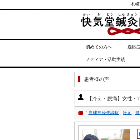
札幌
初めての方へ
適応
メディア・活動実績
患者様の声
【冷え・腰痛】女性・
"
自律神経失調症
,
冷え
,
腰