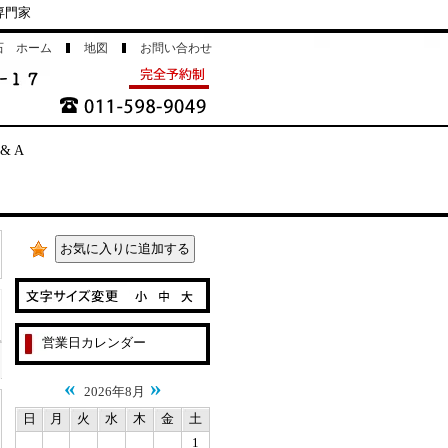
専門家
石 ホーム
地図
お問い合わせ
 & A
営業日カレンダー
«
»
2026年8月
日
月
火
水
木
金
土
1