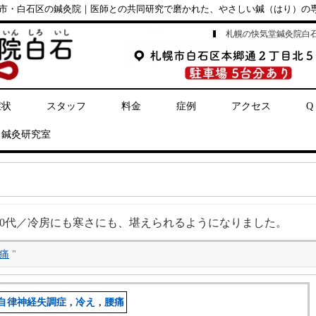
市・白石区の鍼灸院｜医師との共同研究で磨かれた、やさしい鍼（はり）の
札幌の快気堂鍼灸院白
症状
スタッフ
料金
症例
アクセス
Q
鍼灸研究室
70代／冷房にも寒さにも、堪えられるようになりました。
痛
"
自律神経失調症
,
冷え
,
腰痛