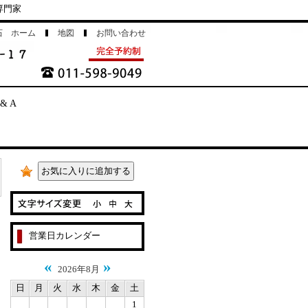
専門家
石 ホーム
地図
お問い合わせ
 & A
営業日カレンダー
«
»
2026年8月
日
月
火
水
木
金
土
1