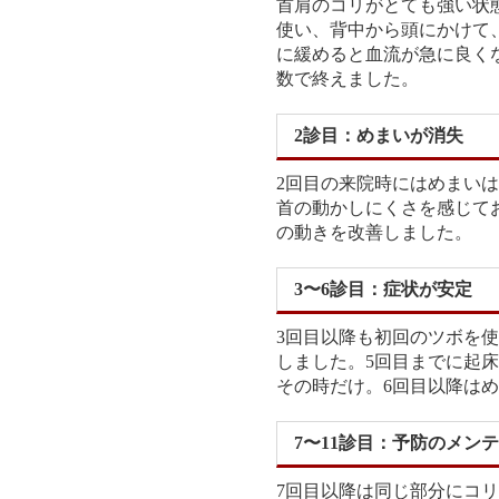
首肩のコリがとても強い状
使い、背中から頭にかけて
に緩めると血流が急に良く
数で終えました。
2診目：めまいが消失
2回目の来院時にはめまい
首の動かしにくさを感じて
の動きを改善しました。
3〜6診目：症状が安定
3回目以降も初回のツボを
しました。5回目までに起
その時だけ。6回目以降は
7〜11診目：予防のメン
7回目以降は同じ部分にコ