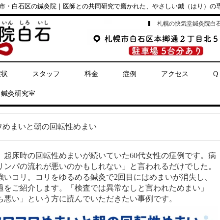
市・白石区の鍼灸院｜医師との共同研究で磨かれた、やさしい鍼（はり）の
札幌の快気堂鍼灸院白
症状
スタッフ
料金
症例
アクセス
Q
鍼灸研究室
ワめまいと朝の回転性めまい
、起床時の回転性めまいが続いていた60代女性の症例です。病
リンパの流れが悪いのかもしれない」と言われるだけでした。
強いコリ。コリをゆるめる鍼灸で2回目にはめまいが消失し、
経過をご紹介します。「検査では異常なしと言われためまい」
ち悪い」という方に読んでいただきたい事例です。