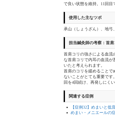
で良い状態を維持。11回目
使用した主なツボ
承山（しょうざん）、地弓
担当鍼灸師の考察：首肩
首肩コリの強さによる血流
な首肩コリで内耳の血流が
いたと考えられます。
首肩のコリを緩めることで
ないことがとても重要です
回を4回続け、再発しにく
関連する症例
【症例32】めまいと低
めまい・メニエールの