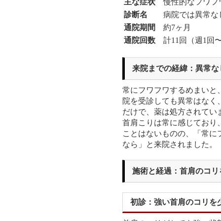
主な症状
慢性的なフワフ
診断名
病院では異常な
通院期間
約7ヶ月
通院回数
計11回（週1回
来院までの経緯：異常な
常にフワフワするめまいと
院を受診しても異常はなく
だけで、薬は処方されてい
首肩こりは常に感じており
ことはないものの、「常に
なら」と来院されました。
施術と経過：首肩のコリ
初診：強い首肩のコリを