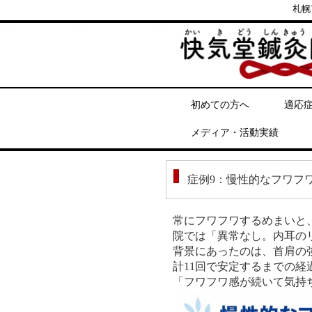
札幌
初めての方へ
適応
メディア・活動実績
症例9：慢性的なフワフ
常にフワフワするめまいと
院では「異常なし。内耳の
背景にあったのは、首肩の
計11回で安定するまでの
「フワフワ感が続いて気持