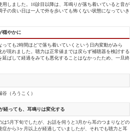
使用しました。10診目以降は、耳鳴りが落ち着いていると音が
調子の良い日は一人で外を歩いても怖くない状態になっていき
が穏やかに
くなっても2時間ほどで落ち着いていくという日内変動がみら
化が現れました。聴力は正常値までは戻らず補聴器を検討する
を延ばして経過をみても悪化することはなかったため、一旦終
漏谷（ろうこく）
が経っても、耳鳴りは変化する
のは5月下旬でしたが、お話を伺うと3月から耳のつまりなどの
発症から3ヶ月以上が経過していましたが、それでも聴力と耳