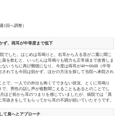
 週1回へ調整）
かず、両耳が中等度まで低下
来院でした。はじめは耳鳴りと、右耳から入る音が二重に聞こ
た薬を飲むと、いったんは耳鳴りも聴力も正常値まで改善しま
ないうちに再び難聴になり、今度は両耳が40〜60dB（中等
方されても今回は効かず、ほかの方法を探して当院へ来院され
ことで、一人での外出も怖くてできない状況。とくに耳鳴り
さで、男性の話し声が複数聞こえることもあるとのことでし
ヶ月ほど前から耳のつまりを感じていましたが、病院では「異
に耳抜きをしてもらってから耳の不調が続いていたそうです。
して肩へとアプローチ