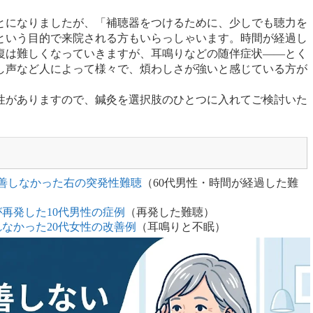
。
とになりましたが、「補聴器をつけるために、少しでも聴力を
という目的で来院される方もいらっしゃいます。時間が経過し
復は難しくなっていきますが、耳鳴りなどの随伴症状——とく
し声など人によって様々で、煩わしさが強いと感じている方が
性がありますので、鍼灸を選択肢のひとつに入れてご検討いた
改善しなかった右の突発性難聴
（60代男性・時間が経過した難
が再発した10代男性の症例
（再発した難聴）
れなかった20代女性の改善例
（耳鳴りと不眠）