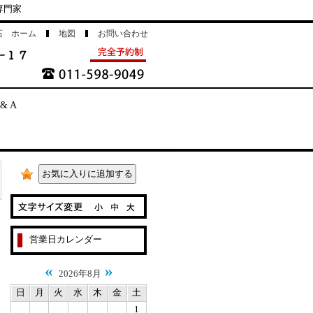
専門家
石 ホーム
地図
お問い合わせ
 & A
営業日カレンダー
«
»
2026年8月
日
月
火
水
木
金
土
1