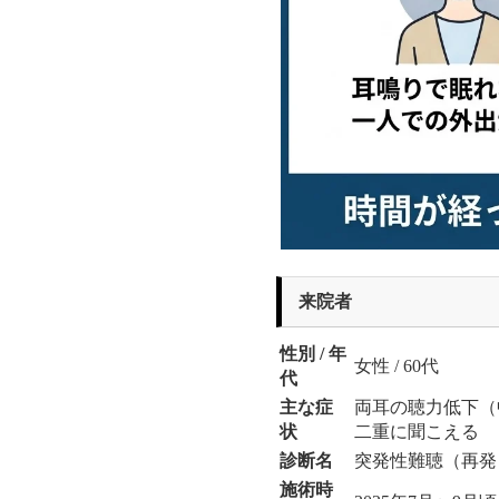
来院者
性別 / 年
女性 / 60代
代
主な症
両耳の聴力低下（
状
二重に聞こえる
診断名
突発性難聴（再発
施術時