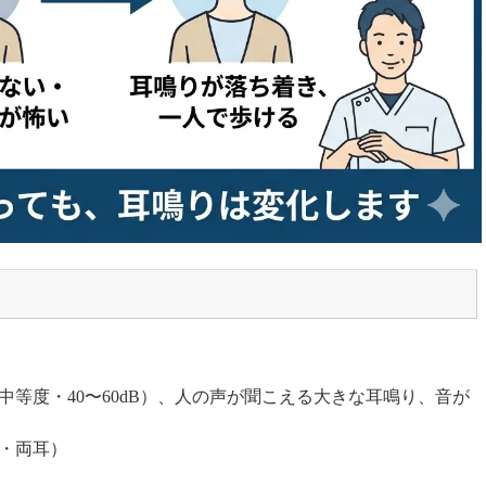
中等度・40〜60dB）、人の声が聞こえる大きな耳鳴り、音が
・両耳）