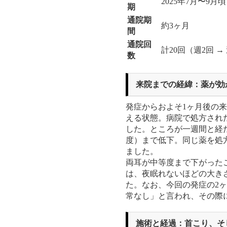
2025年7月〜9月頃
期
通院期
約3ヶ月
間
通院回
計20回（週2回 →
数
来院までの経緯：薬が効
発症からおよそ1ヶ月後の
える状態。病院で処方され
した。ところが一週間と経た
度）まで低下。同じ薬を処
ました。
両耳が中等度まで下がった
は、夜眠れないほどの大き
た。なお、今回の発症の2
常なし」と言われ、その際
施術と経過：首こり、そ