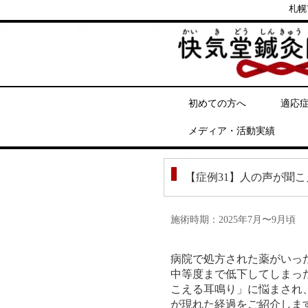
札幌
初めての方へ
適応
メディア・活動実績
【症例31】人の声が聞
施術時期：2025年7月〜9月頃
病院で処方された薬がいっ
中等度まで低下してしまっ
こえる耳鳴り」に悩まされ
が現れた経過をご紹介しま