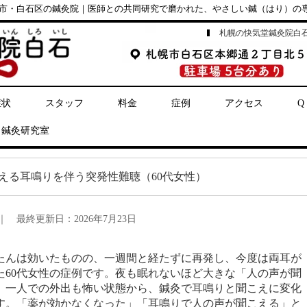
市・白石区の鍼灸院｜医師との共同研究で磨かれた、やさしい鍼（はり）の
札幌の快気堂鍼灸院白
症状
スタッフ
料金
症例
アクセス
Q
鍼灸研究室
こえる耳鳴りを伴う突発性難聴（60代女性）
｜
最終更新日：2026年7月23日
たんは効いたものの、一週間と経たずに再発し、今度は両耳が
た60代女性の症例です。夜も眠れないほど大きな「人の声が聞
、一人での外出も怖い状態から、鍼灸で耳鳴りと聞こえに変化
す。「薬が効かなくなった」「耳鳴りで人の声が聞こえる」と