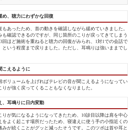
緩め、聴力にわずかな回復
覚もあったため、首の動きを確認しながら緩めていきました。
みも確認できるのですが、同じ箇所のこりが戻ってきてしまう
3回ほど施術を重ねると聴力の回復がみられ、1対1での会話で
」という程度まで戻りました。ただし、耳鳴りは強いままでし
聞こえるように
段階ボリュームを上げればテレビの音が聞こえるようになってい
こりが強く戻ってくることもなくなりました。
え、耳鳴りに日内変動
こりが気になるようになってきたため、10診目以降は肩を中心
えをよく起こす場所だったため、寝違えに使う手の小指近くの
痛みが続くことがグッと減ったそうです。このツボは首や耳と